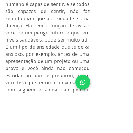
humano é capaz de sentir, e se todos 
são capazes de sentir, não faz 
sentido dizer que a ansiedade é uma 
doença. Ela tem a função de avisar 
você de um perigo futuro e que, em 
níveis saudáveis, pode ser muito útil. 
É um tipo de ansiedade que te deixa 
ansioso, por exemplo, antes de uma 
apresentação de um projeto ou uma 
prova e você ainda não começou 
estudar ou não se preparou, ou se 
você terá que ter uma conversa difícil 
com alguém e ainda não pensou 
como vai conduzir essa conversa. 
Nesses casos, se você não sentisse 
ansiedade talvez não iria ter a 
iniciativa de começar estudar para a 
prova ou se preparar e pensar como 
irá conduzir a conversa. Logo, a 